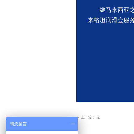
继马来西亚
来格坦润滑会服
上一篇：
无
ꂃ
请您留言