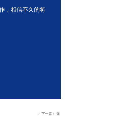
作，相信不久的将
下一篇：
无
ꁹ