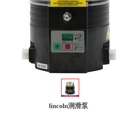
ꁆ
lincoln润滑泵