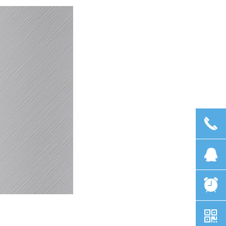
끅
뀩
뀥
낃