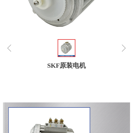
ꁆ
ꁇ
SKF原装电机